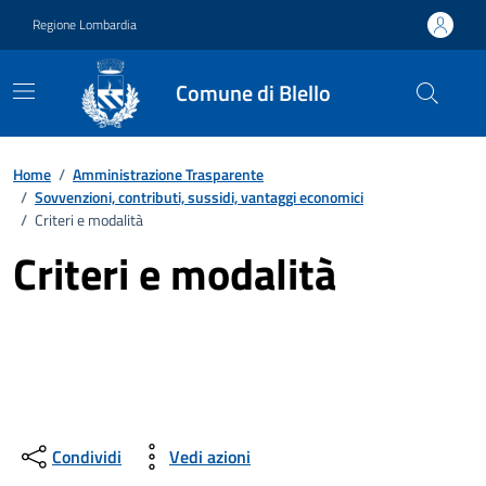
Vai ai contenuti
Vai al footer
Regione Lombardia
Comune di Blello
Home
/
Amministrazione Trasparente
/
Sovvenzioni, contributi, sussidi, vantaggi economici
/
Criteri e modalità
Criteri e modalità
Condividi
Vedi azioni