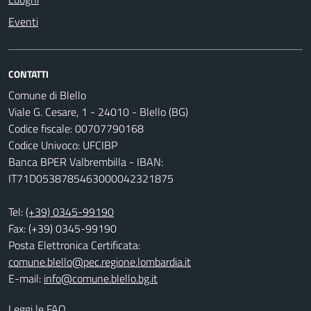
Eventi
CONTATTI
Comune di Blello
Viale G. Cesare, 1 - 24010 - Blello (BG)
Codice fiscale: 00707790168
Codice Univoco: UFCIBP
Banca BPER Valbrembilla - IBAN:
IT71D0538785463000042321875
Tel:
(+39) 0345-99190
Fax: (+39) 0345-99190
Posta Elettronica Certificata:
comune.blello@pec.regione.lombardia.it
E-mail:
info@comune.blello.bg.it
Leggi le FAQ