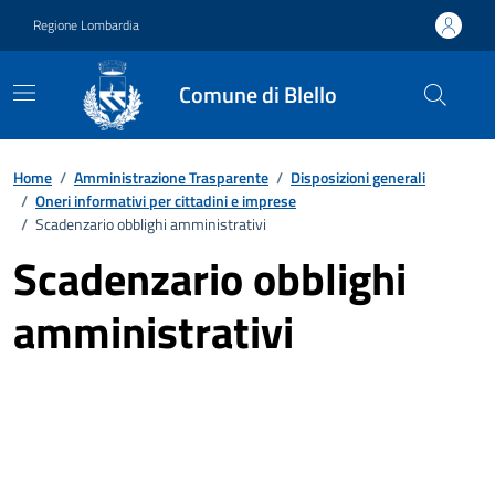
Vai ai contenuti
Vai al footer
Regione Lombardia
Comune di Blello
Home
/
Amministrazione Trasparente
/
Disposizioni generali
/
Oneri informativi per cittadini e imprese
/
Scadenzario obblighi amministrativi
Scadenzario obblighi
amministrativi