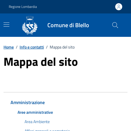
Vai ai contenuti
Vai al footer
Regione Lombardia
Comune di Blello
Home
/
Info e contatti
/
Mappa del sito
Mappa del sito
Amministrazione
Aree amministrative
Area Ambiente