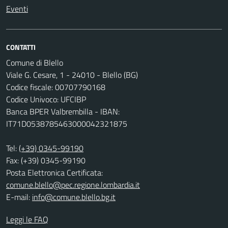
Eventi
CONTATTI
Comune di Blello
Viale G. Cesare, 1 - 24010 - Blello (BG)
Codice fiscale: 00707790168
Codice Univoco: UFCIBP
Banca BPER Valbrembilla - IBAN:
IT71D0538785463000042321875
Tel:
(+39) 0345-99190
Fax: (+39) 0345-99190
Posta Elettronica Certificata:
comune.blello@pec.regione.lombardia.it
E-mail:
info@comune.blello.bg.it
Leggi le FAQ