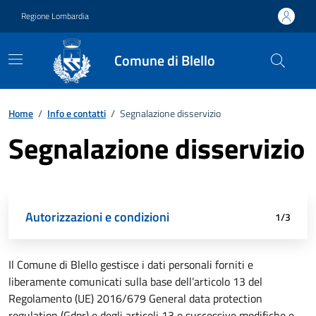
Vai ai contenuti
Vai al footer
Regione Lombardia
Comune di Blello
Home
/
Info e contatti
/
Segnalazione disservizio
Segnalazione disservizio
Attivo
Autorizzazioni e condizioni
Dati di segnalazione
Riepilogo
1/3
Il Comune di Blello gestisce i dati personali forniti e
liberamente comunicati sulla base dell’articolo 13 del
Regolamento (UE) 2016/679 General data protection
regulation (Gdpr) e degli articoli 13 e successive modifiche e