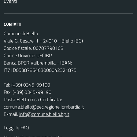
Eventi
CONTATTI
Comune di Blello
Viale G. Cesare, 1 - 24010 - Blello (BG)
Codice fiscale: 00707790168
Codice Univoco: UFCIBP
Banca BPER Valbrembilla - IBAN:
IT71D0538785463000042321875
Tel:
(+39) 0345-99190
Fax: (+39) 0345-99190
Posta Elettronica Certificata:
comune.blello@pec.regione.lombardia.it
E-mail:
info@comune.blello.bg.it
Leggi le FAQ