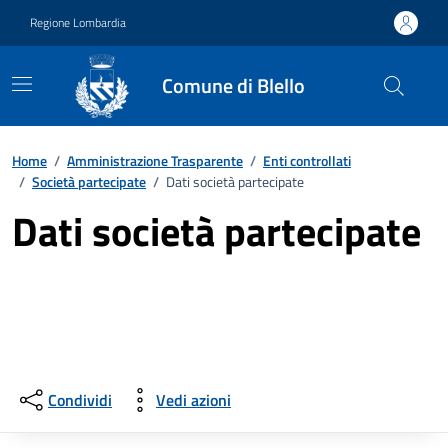
Vai ai contenuti
Vai al footer
Regione Lombardia
Comune di Blello
Home
/
Amministrazione Trasparente
/
Enti controllati
/
Società partecipate
/
Dati società partecipate
Dati società partecipate
Condividi
Vedi azioni