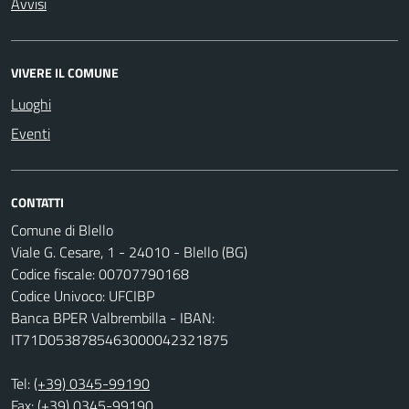
Avvisi
VIVERE IL COMUNE
Luoghi
Eventi
CONTATTI
Comune di Blello
Viale G. Cesare, 1 - 24010 - Blello (BG)
Codice fiscale: 00707790168
Codice Univoco: UFCIBP
Banca BPER Valbrembilla - IBAN:
IT71D0538785463000042321875
Tel:
(+39) 0345-99190
Fax: (+39) 0345-99190