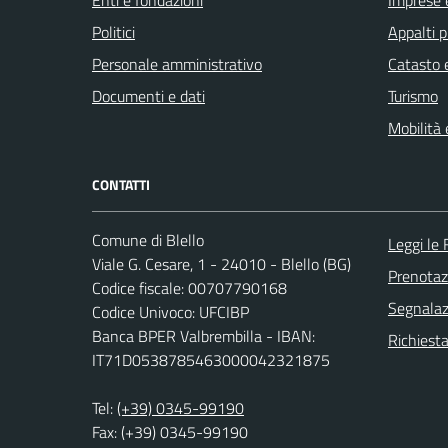
Enti e fondazioni
Imprese 
Politici
Appalti p
Personale amministrativo
Catasto e
Documenti e dati
Turismo
Mobilità 
CONTATTI
Comune di Blello
Leggi le
Viale G. Cesare, 1 - 24010 - Blello (BG)
Prenota
Codice fiscale: 00707790168
Segnalazi
Codice Univoco: UFCIBP
Banca BPER Valbrembilla - IBAN:
Richiesta
IT71D0538785463000042321875
Tel:
(+39) 0345-99190
Fax: (+39) 0345-99190