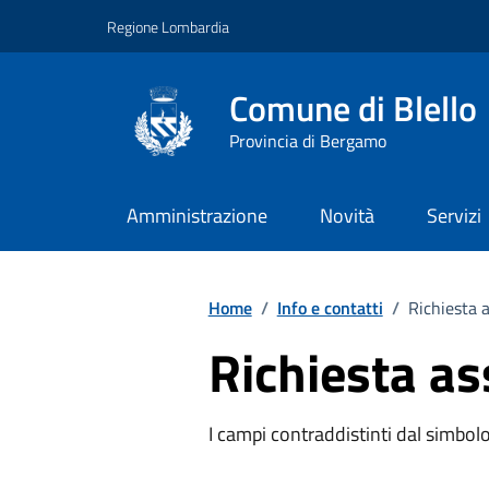
Vai ai contenuti
Vai al footer
Regione Lombardia
Comune di Blello
Provincia di Bergamo
Amministrazione
Novità
Servizi
Home
/
Info e contatti
/
Richiesta 
Richiesta as
I campi contraddistinti dal simbolo