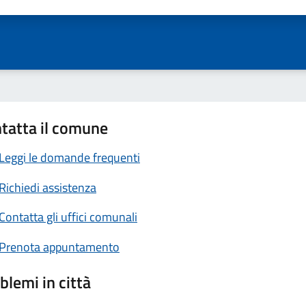
ta 1 stelle su 5
Valuta 2 stelle su 5
Valuta 3 stelle su 5
Valuta 4 stelle su 5
Valuta 5 stelle su 5
tatta il comune
Leggi le domande frequenti
Richiedi assistenza
Contatta gli uffici comunali
Prenota appuntamento
blemi in città