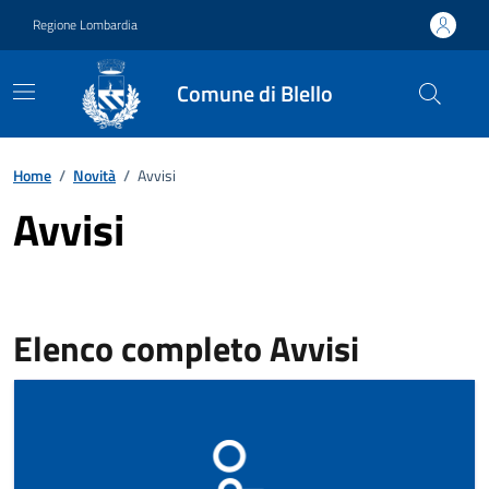
Vai ai contenuti
Vai al footer
Regione Lombardia
Comune di Blello
Home
/
Novità
/
Avvisi
Avvisi
Elenco completo Avvisi