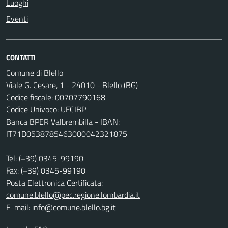
Luoghi
Eventi
CONTATTI
Comune di Blello
Viale G. Cesare, 1 - 24010 - Blello (BG)
Codice fiscale: 00707790168
Codice Univoco: UFCIBP
Banca BPER Valbrembilla - IBAN:
IT71D0538785463000042321875
Tel:
(+39) 0345-99190
Fax: (+39) 0345-99190
Posta Elettronica Certificata:
comune.blello@pec.regione.lombardia.it
E-mail:
info@comune.blello.bg.it