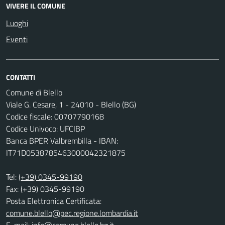
VIVERE IL COMUNE
Luoghi
Eventi
CONTATTI
Comune di Blello
Viale G. Cesare, 1 - 24010 - Blello (BG)
Codice fiscale: 00707790168
Codice Univoco: UFCIBP
Banca BPER Valbrembilla - IBAN:
IT71D0538785463000042321875
Tel:
(+39) 0345-99190
Fax: (+39) 0345-99190
Posta Elettronica Certificata:
comune.blello@pec.regione.lombardia.it
E-mail:
info@comune.blello.bg.it