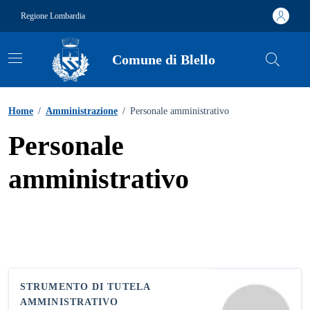
Vai ai contenuti
Vai al footer
Regione Lombardia
Comune di Blello
Home
/
Amministrazione
/
Personale amministrativo
Personale
amministrativo
STRUMENTO DI TUTELA
AMMINISTRATIVO