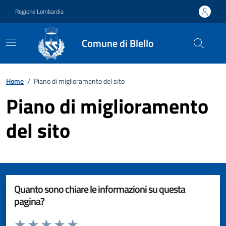
Vai ai contenuti
Vai al footer
Regione Lombardia
Comune di Blello
Home
/
Piano di miglioramento del sito
Piano di miglioramento
del sito
Quanto sono chiare le informazioni su questa
pagina?
Valuta da 1 a 5 stelle la pagina