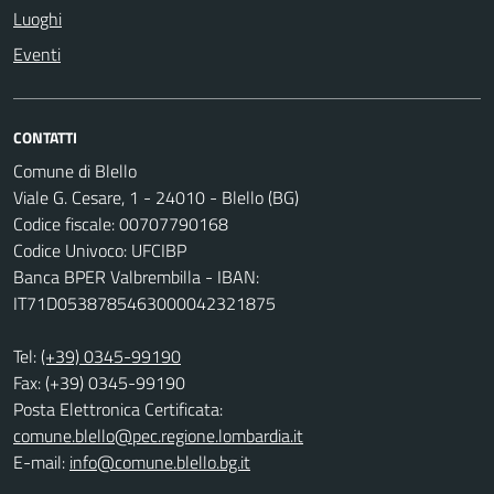
Luoghi
Eventi
CONTATTI
Comune di Blello
Viale G. Cesare, 1 - 24010 - Blello (BG)
Codice fiscale: 00707790168
Codice Univoco: UFCIBP
Banca BPER Valbrembilla - IBAN:
IT71D0538785463000042321875
Tel:
(+39) 0345-99190
Fax: (+39) 0345-99190
Posta Elettronica Certificata:
comune.blello@pec.regione.lombardia.it
E-mail:
info@comune.blello.bg.it