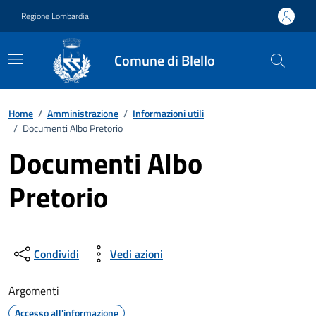
Vai ai contenuti
Vai al footer
Regione Lombardia
Comune di Blello
Home
/
Amministrazione
/
Informazioni utili
/
Documenti Albo Pretorio
Documenti Albo
Pretorio
Condividi
Vedi azioni
Argomenti
Accesso all'informazione