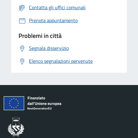
Contatta gli uffici comunali
Prenota appuntamento
Problemi in città
Segnala disservizio
Elenco segnalazioni pervenute