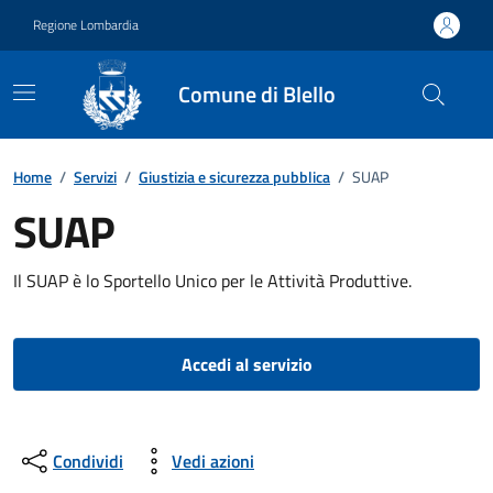
Vai ai contenuti
Vai al footer
Regione Lombardia
Comune di Blello
Home
/
Servizi
/
Giustizia e sicurezza pubblica
/
SUAP
SUAP
Il SUAP è lo Sportello Unico per le Attività Produttive.
Accedi al servizio
Condividi
Vedi azioni