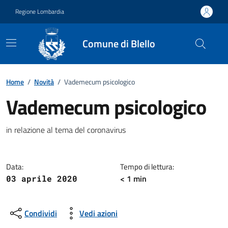
Vai ai contenuti
Vai al footer
Regione Lombardia
Comune di Blello
Home
/
Novità
/
Vademecum psicologico
Vademecum psicologico
Dettagli della notizia
in relazione al tema del coronavirus
Data:
Tempo di lettura:
< 1 min
03 aprile 2020
Condividi
Vedi azioni