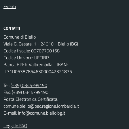
Eventi
CONTATTI
Comune di Blello
Viale G. Cesare, 1 - 24010 - Blello (BG)
Codice fiscale: 00707790168
Codice Univoco: UFCIBP
Banca BPER Valbrembilla - IBAN:
IT71D0538785463000042321875
Tel:
(+39) 0345-99190
Fax: (+39) 0345-99190
Posta Elettronica Certificata:
comune.blello@pec.regione.lombardia.it
E-mail:
info@comune.blello.bg.it
Leggi le FAQ