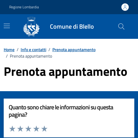
Vai ai contenuti
Vai al footer
Regione Lombardia
Comune di Blello
Home
/
Info e contatti
/
Prenota appuntamento
/
Prenota appuntamento
Prenota appuntamento
Quanto sono chiare le informazioni su questa
pagina?
Valuta da 1 a 5 stelle la pagina
Valuta 1 stelle su 5
Valuta 2 stelle su 5
Valuta 3 stelle su 5
Valuta 4 stelle su 5
Valuta 5 stelle su 5