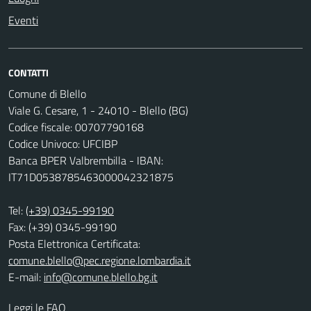
Eventi
CONTATTI
Comune di Blello
Viale G. Cesare, 1 - 24010 - Blello (BG)
Codice fiscale: 00707790168
Codice Univoco: UFCIBP
Banca BPER Valbrembilla - IBAN:
IT71D0538785463000042321875
Tel:
(+39) 0345-99190
Fax: (+39) 0345-99190
Posta Elettronica Certificata:
comune.blello@pec.regione.lombardia.it
E-mail:
info@comune.blello.bg.it
Leggi le FAQ