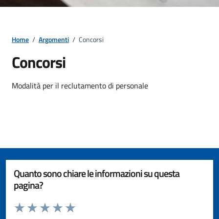
Home
/
Argomenti
/
Concorsi
Concorsi
Dettagli della notizia
Modalità per il reclutamento di personale
Quanto sono chiare le informazioni su questa
pagina?
Valuta da 1 a 5 stelle la pagina