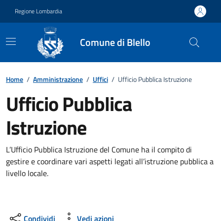
Vai ai contenuti
Vai al footer
Regione Lombardia
Comune di Blello
Dettagli dell'ufficio
Home
/
Amministrazione
/
Uffici
/
Ufficio Pubblica Istruzione
Ufficio Pubblica
Istruzione
L’Ufficio Pubblica Istruzione del Comune ha il compito di
gestire e coordinare vari aspetti legati all’istruzione pubblica a
livello locale.
Condividi
Vedi azioni